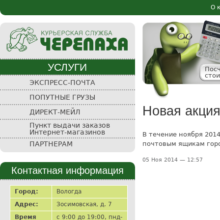
Пе
О 
Осн
ос
со
УСЛУГИ
Пос
сто
Курьерская
ЭКСПРЕСС-ПОЧТА
служба
ПОПУТНЫЕ ГРУЗЫ
"Черепаха"
Новая акция
ДИРЕКТ-МЕЙЛ
Пункт выдачи заказов
Интернет-магазинов
В течение ноября 201
почтовым ящикам горо
ПАРТНЕРАМ
05 Ноя 2014 — 12:57
Контактная информация
Город:
Вологда
Адрес:
Зосимовская, д. 7
Время
с 9:00 до 19:00, пнд-