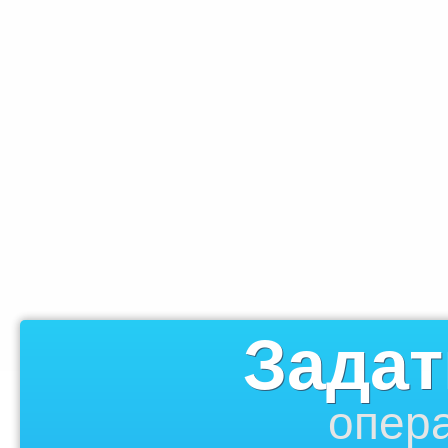
Задат
опера