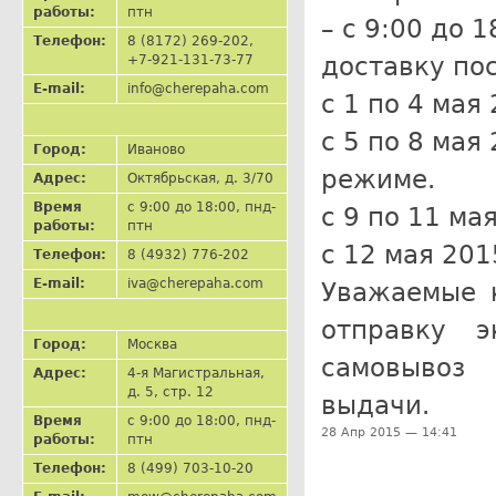
работы:
птн
– с 9:00 до 
Телефон:
8 (8172) 269-202,
доставку пос
+7-921-131-73-77
E-mail:
info@cherepaha.com
с 1 по 4 мая
с 5 по 8 мая
Город:
Иваново
режиме.
Адрес:
Октябрьская, д. 3/70
Время
с 9:00 до 18:00, пнд-
с 9 по 11 ма
работы:
птн
с 12 мая 201
Телефон:
8 (4932) 776-202
E-mail:
iva@cherepaha.com
Уважаемые 
отправку э
Город:
Москва
самовывоз 
Адрес:
4-я Магистральная,
д. 5, стр. 12
выдачи.
Время
с 9:00 до 18:00, пнд-
28 Апр 2015 — 14:41
работы:
птн
Телефон:
8 (499) 703-10-20