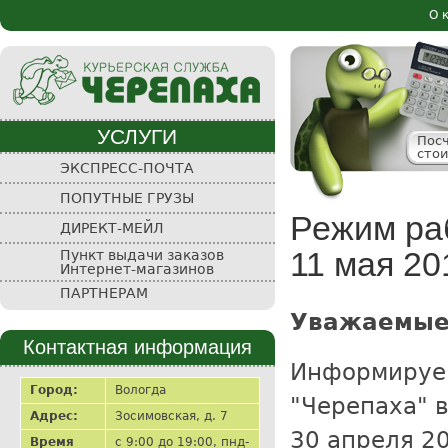
Пе
О 
Осн
ос
со
УСЛУГИ
Пос
сто
Курьерская
ЭКСПРЕСС-ПОЧТА
служба
ПОПУТНЫЕ ГРУЗЫ
"Черепаха"
Режим раб
ДИРЕКТ-МЕЙЛ
11 мая 20
Пункт выдачи заказов
Интернет-магазинов
ПАРТНЕРАМ
Уважаемые
Контактная информация
Информир
Город:
Вологда
"Черепаха" 
Адрес:
Зосимовская, д. 7
30 апреля 2
Время
с 9:00 до 19:00, пнд-