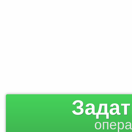
Задат
опера