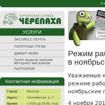
Пе
О 
Осн
ос
со
УСЛУГИ
Пос
сто
Курьерская
ЭКСПРЕСС-ПОЧТА
служба
ПОПУТНЫЕ ГРУЗЫ
"Черепаха"
Режим ра
ДИРЕКТ-МЕЙЛ
в ноябрьс
Пункт выдачи заказов
Интернет-магазинов
ПАРТНЕРАМ
Уважаемые к
Контактная информация
режиме рабо
ноябрьские 
Город:
Вологда
Адрес:
Зосимовская, д. 7
4 ноября 201
Время
с 9:00 до 19:00, пнд-