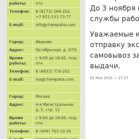
работы:
птн
До 3 ноября 
Телефон:
8 (8172) 269-202,
службы рабо
+7-921-131-73-77
E-mail:
info@cherepaha.com
Уважаемые к
Город:
Иваново
отправку экс
Адрес:
Октябрьская, д. 3/70
самовывоз з
Время
с 9:00 до 18:00, пнд-
работы:
птн
выдачи.
Телефон:
8 (4932) 776-202
02 Ноя 2015 — 17:27
E-mail:
iva@cherepaha.com
Город:
Москва
Адрес:
4-я Магистральная,
д. 5, стр. 12
Время
с 9:00 до 18:00, пнд-
работы:
птн
Телефон:
8 (499) 703-10-20