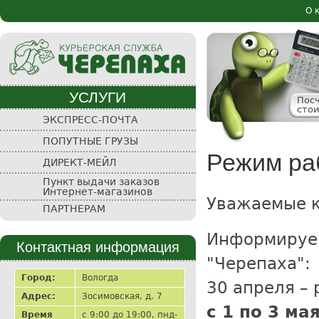
Пе
О 
Осн
ос
со
УСЛУГИ
Пос
сто
Курьерская
ЭКСПРЕСС-ПОЧТА
служба
ПОПУТНЫЕ ГРУЗЫ
"Черепаха"
Режим раб
ДИРЕКТ-МЕЙЛ
Пункт выдачи заказов
Интернет-магазинов
Уважаемые 
ПАРТНЕРАМ
Информируем
Контактная информация
"Черепаха":
Город:
Вологда
30 апреля – 
Адрес:
Зосимовская, д. 7
с 1 по 3 м
Время
с 9:00 до 19:00, пнд-