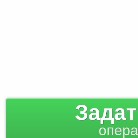
Задат
опера