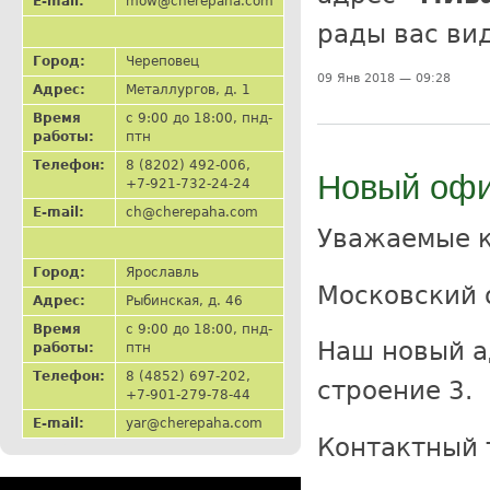
E-mail:
mow@cherepaha.com
рады вас ви
Город:
Череповец
09 Янв 2018 — 09:28
Адрес:
Металлургов, д. 1
Время
с 9:00 до 18:00, пнд-
работы:
птн
Телефон:
8 (8202) 492-006,
Новый офи
+7-921-732-24-24
E-mail:
ch@cherepaha.com
Уважаемые 
Город:
Ярославль
Московский 
Адрес:
Рыбинская, д. 46
Время
с 9:00 до 18:00, пнд-
Наш новый ад
работы:
птн
Телефон:
8 (4852) 697-202,
строение 3.
+7-901-279-78-44
E-mail:
yar@cherepaha.com
Контактный 