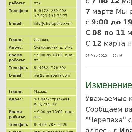
с
7 по 12
мар
работы:
птн
7
марта Мы р
Телефон:
8 (8172) 269-202,
+7-921-131-73-77
с
9:00 до 1
E-mail:
info@cherepaha.com
С
08 по 11
м
Город:
Иваново
С
12
марта н
Адрес:
Октябрьская, д. 3/70
Время
с 9:00 до 18:00, пнд-
07 Мар 2018 — 23:46
работы:
птн
Телефон:
8 (4932) 776-202
E-mail:
iva@cherepaha.com
Изменение 
Город:
Москва
Уважаемые 
Адрес:
4-я Магистральная,
д. 5, стр. 12
Сообщаем ва
Время
с 9:00 до 18:00, пнд-
работы:
птн
"Черепаха" 
Телефон:
8 (499) 703-10-20
адрес -
г.Ив