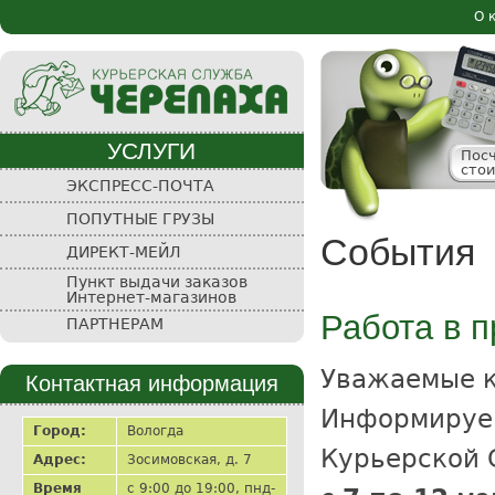
Пе
О 
Осн
ос
со
УСЛУГИ
Пос
сто
Курьерская
ЭКСПРЕСС-ПОЧТА
служба
ПОПУТНЫЕ ГРУЗЫ
"Черепаха"
События
ДИРЕКТ-МЕЙЛ
Пункт выдачи заказов
Интернет-магазинов
Работа в 
ПАРТНЕРАМ
Уважаемые 
Контактная информация
Информируем
Город:
Вологда
Курьерской 
Адрес:
Зосимовская, д. 7
Время
с 9:00 до 19:00, пнд-