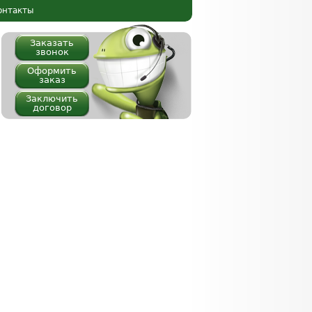
онтакты
Заказать
звонок
Оформить
заказ
Заключить
договор