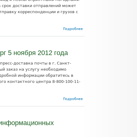
а срок доставки отправлений может
отправку корреспонденции и грузов с
о Возможное
Подробнее
увеличение
сроков доставки
в
предновогодний
рг 5 ноября 2012 года
период
пресс-доставка почты в г. Санкт-
й заказ на услугу необходимо
подробной информации обратитесь в
го контактного центра 8-800-100-11-
о
Подробнее
Доставка
экспресс-
почты в
Санкт-
-информационных
Петербург
5 ноября
2012 года