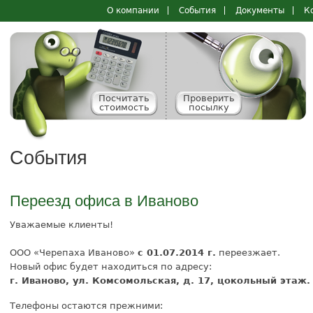
Перейти к
О компании
События
Документы
К
Основные ссылки
основному
содержанию
Посчитать
Проверить
стоимость
посылку
События
Переезд офиса в Иваново
Уважаемые клиенты!
ООО «Черепаха Иваново»
с 01.07.2014 г.
переезжает.
Новый офис будет находиться по адресу:
г. Иваново, ул. Комсомольская, д. 17, цокольный этаж.
Телефоны остаются прежними: