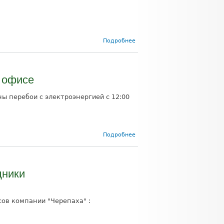
о
Подробнее
Переезд
офиса в
Иваново
 офисе
ы перебои с электроэнергией с 12:00
о Перебои с
Подробнее
электроэнергией
в Ивановском
офисе
дники
ов компании "Черепаха" :