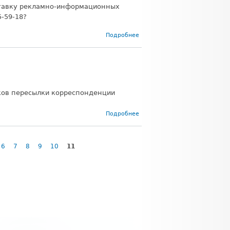
ставку рекламно-информационных
5-59-18?
о Изменены
Подробнее
тарифы на
доставку
рекламно-
информационных
материалов в
Вологде
ков пересылки корреспонденции
о
Подробнее
Точно
в
срок!
6
7
8
9
10
11