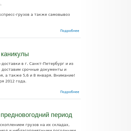
.
кспресс-грузов а также самовывоз
о Режим
Подробнее
работы
компании
в
июньские
 каникулы
праздники
доставки в г. Санкт-Петербург и из
ы доставим срочные документы и
я, а также 5,6 и 8 января. Внимание!
я 2012 года.
о Доставка
Подробнее
в Санкт-
Петербург
в
новогодние
 предновогодний период
каникулы
скоплением грузов на их складах,
риод и неблагоприятными погодными