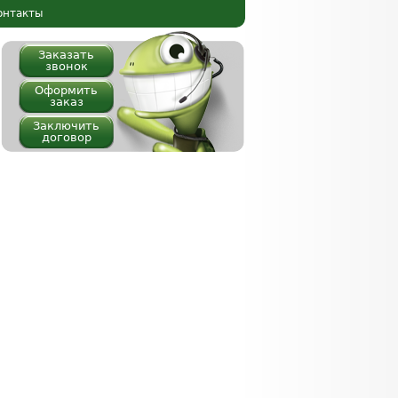
онтакты
Заказать
звонок
Оформить
заказ
Заключить
договор