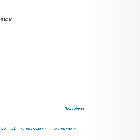
епаха"
о Режим
Подробнее
работы
офисов
компании
"Черепаха" в
10
11
следующая ›
последняя »
праздничные
дни 23