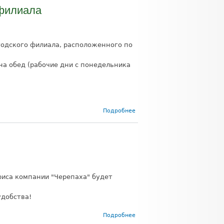
 филиала
одского филиала, расположенного по
 на обед (рабочие дни с понедельника
о Изменение
Подробнее
режима
работы
вологодского
филиала
фиса компании "Черепаха" будет
удобства!
о Отключение
Подробнее
электроэнергии