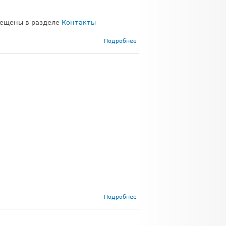
мещены в разделе
Контакты
о Новый
Подробнее
офис
филиала
в
Москве
о График
Подробнее
работы в
праздничные
дни