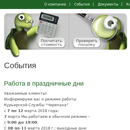
Перейти к
О компании
События
Документы
К
Основные ссылки
основному
содержанию
Посчитать
Проверить
стоимость
посылку
События
Работа в праздничные дни
Уважаемые клиенты!
Информируем вас о режиме работы
Курьерской Службы "Черепаха"
с
7 по 12
марта 2018 года:
7
марта Мы работаем в обычном режиме –
с
9:00 до 19:00
.
С
08 по 11
марта 2018 г.: выходные дни.