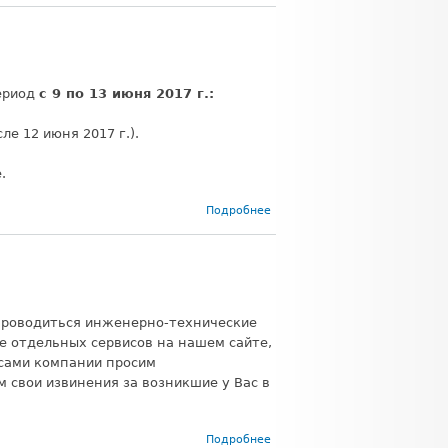
ериод
с 9 по 13 июня 2017 г.:
ле 12 июня 2017 г.).
.
о
Подробнее
Режим
работы
с 9 по
13
июня
2017 г.
проводиться инженерно-технические
е отдельных сервисов на нашем сайте,
исами компании просим
м свои извинения за возникшие у Вас в
о
Подробнее