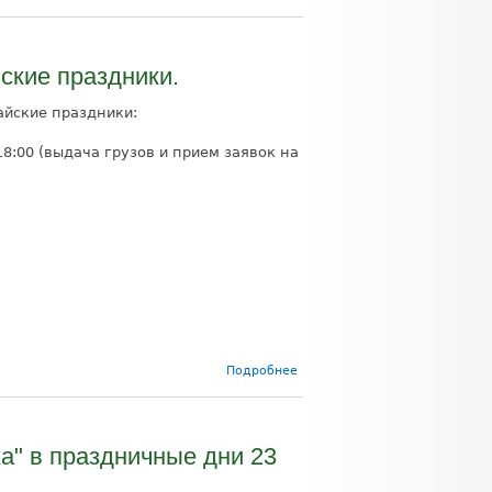
Технические
работы.
ские праздники.
айские праздники:
18:00 (выдача грузов и прием заявок на
о Режим
Подробнее
работы
компании
"Черепаха"
в майские
а" в праздничные дни 23
праздники.