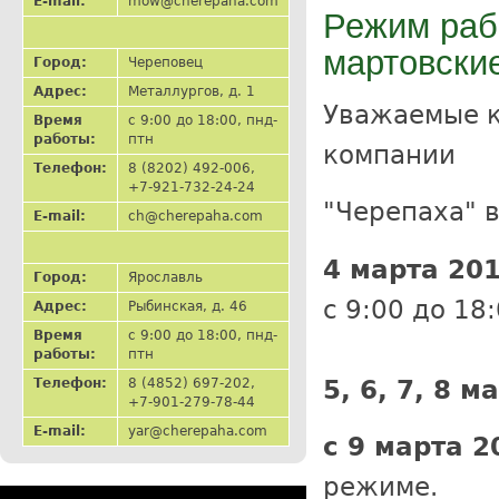
E-mail:
mow@cherepaha.com
Режим раб
мартовские
Город:
Череповец
Адрес:
Металлургов, д. 1
Уважаемые к
Время
с 9:00 до 18:00, пнд-
работы:
птн
компании
Телефон:
8 (8202) 492-006,
+7-921-732-24-24
"Черепаха" 
E-mail:
ch@cherepaha.com
4 марта 201
Город:
Ярославль
с 9:00 до 18:
Адрес:
Рыбинская, д. 46
Время
с 9:00 до 18:00, пнд-
работы:
птн
5, 6, 7, 8 м
Телефон:
8 (4852) 697-202,
+7-901-279-78-44
E-mail:
yar@cherepaha.com
с 9 марта 2
режиме.