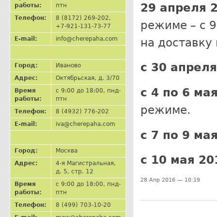
29 апреля 2
работы:
птн
Телефон:
8 (8172) 269-202,
режиме – с 9
+7-921-131-73-77
E-mail:
info@cherepaha.com
на доставку 
с 30 апреля
Город:
Иваново
Адрес:
Октябрьская, д. 3/70
с 4 по 6 ма
Время
с 9:00 до 18:00, пнд-
работы:
птн
режиме.
Телефон:
8 (4932) 776-202
E-mail:
iva@cherepaha.com
с 7 по 9 мая
Город:
Москва
с 10 мая 20
Адрес:
4-я Магистральная,
д. 5, стр. 12
28 Апр 2016 — 10:19
Время
с 9:00 до 18:00, пнд-
работы:
птн
Телефон:
8 (499) 703-10-20