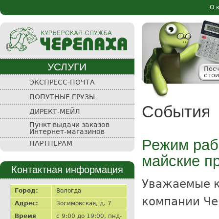
Пе
О 
Осн
ос
со
УСЛУГИ
Пос
сто
Курьерская
ЭКСПРЕСС-ПОЧТА
служба
ПОПУТНЫЕ ГРУЗЫ
"Черепаха"
События
ДИРЕКТ-МЕЙЛ
Пункт выдачи заказов
Интернет-магазинов
Режим раб
ПАРТНЕРАМ
майские пр
Контактная информация
Уважаемые к
Город:
Вологда
компании Че
Адрес:
Зосимовская, д. 7
Время
с 9:00 до 19:00, пнд-